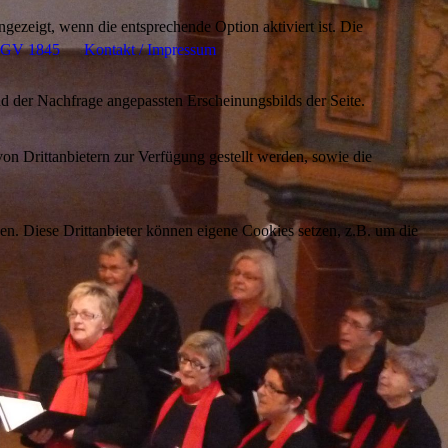
ezeigt, wenn die entsprechende Option aktiviert ist. Die
 MGV 1845
Kontakt / Impressum
d der Nachfrage angepassten Erscheinungsbilds der Seite.
on Drittanbietern zur Verfügung gestellt werden, sowie die
den. Diese Drittanbieter können eigene Cookies setzen, z.B. um die