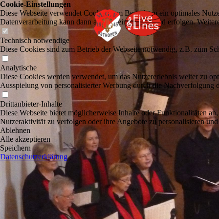
Cookie-Einstellungen
Diese Webseite verwendet Cookies, um Besuchern ein optimales Nutzerer
Datenverarbeitung kann dann auch in einem Drittland erfolgen. Weiter
Technisch notwendige
Diese Cookies sind zum Betrieb der Webseite notwendig, z.B. zum Sch
Analytische
Diese Cookies werden verwendet, um das Nutzererlebnis weiter zu optim
Ausspielung von personalisierter Werbung durch die Nachverfolgung de
Drittanbieter-Inhalte
Diese Webseite bietet möglicherweise Inhalte oder Funktionalitäten an,
Nutzeraktivität zu verfolgen oder ihre Angebote zu personalisieren und
Ablehnen
Alle akzeptieren
Speichern
Datenschutzerklärung