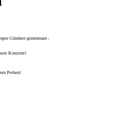
n
Jürgen Gündner gemeinsam -
nsere Konzerte!
ren Proben!